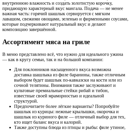
внутреннюю влажность и создать золотистую корочку,
придающую характерный вкус мангала. Подача — не менее
важная часть: горячий шашлык сервируется с мягким
лавашом, свежими овощами, зеленью и фирменными соусами,
которые подчеркивают натуральный вкус и делают
композицию завершённой.
Ассортимент мяса на гриле
В меню представлено всё, что нужно для идеального ужина
— как в кругу семьи, так и на большой компании:
Для поклонников насыщенного вкуса возможна
доставка шашлыка из филе баранины, также отличным
выбором будет шашлык по-кавказски на кости или из
сочной телятины. Внимания также заслуживают и
культовые премиальные стейки рибай и тибон,
известные своей мраморностью и идеальной
структурой.
Предпочитаете более лёгкие варианты? Попробуйте
шашлык из курицы: нежные крылышки, окорочка и
шашлык из куриного филе — отличный выбор для тех,
кто ищет баланс вкуса и калорий.
Также доступны блюда из птицы и рыбы: филе утиное,