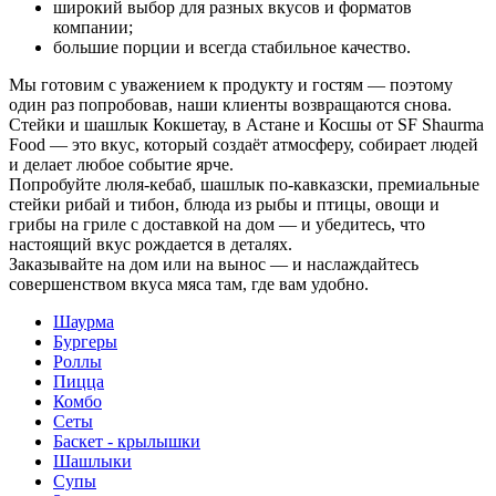
широкий выбор для разных вкусов и форматов
компании;
большие порции и всегда стабильное качество.
Мы готовим с уважением к продукту и гостям — поэтому
один раз попробовав, наши клиенты возвращаются снова.
Стейки и шашлык Кокшетау, в Астане и Косшы от SF Shaurma
Food — это вкус, который создаёт атмосферу, собирает людей
и делает любое событие ярче.
Попробуйте люля-кебаб, шашлык по-кавказски, премиальные
стейки рибай и тибон, блюда из рыбы и птицы, овощи и
грибы на гриле с доставкой на дом — и убедитесь, что
настоящий вкус рождается в деталях.
Заказывайте на дом или на вынос — и наслаждайтесь
совершенством вкуса мяса там, где вам удобно.
Шаурма
Бургеры
Роллы
Пицца
Комбо
Сеты
Баскет - крылышки
Шашлыки
Супы